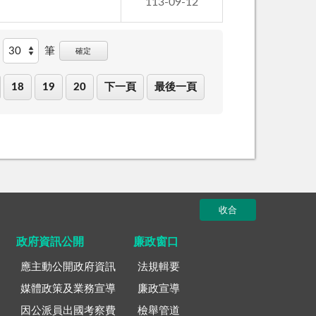
113-09-12
筆
確定
18
19
20
下一頁
最後一頁
收合
政府資訊公開
廉政窗口
應主動公開政府資訊
法規輯要
媒體政策及業務宣導
廉政宣導
因公派員出國考察費
檢舉管道