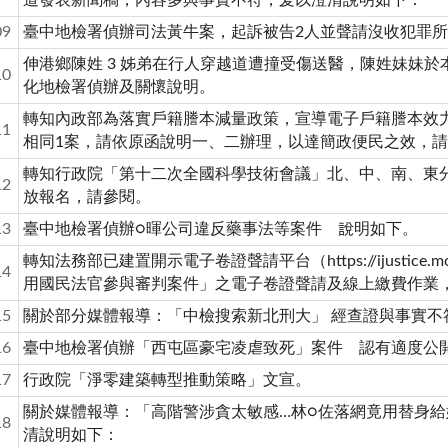
09
臺中地檢署偵辦司法黃牛案，起訴被告2人並聲請沒收犯罪所
伸港鄉陳姓 3 姊弟在行人穿越道遭撞受傷送醫，陳姓妹妹於
10
化地檢署偵辦及關懷說明。
轉知內政部為落實戶籍謄本減量政策，宣導電子戶籍謄本效
11
相同1案，請依原函說明一、二辦理，以達簡政便民之效，
轉知行政院「第十二次全國科學技術會議」北、中、南、東
12
放報名，請參閱。
13
臺中地檢署偵辦○暉公司違反藥事法等案件 說明如下。
轉知法務部已建置開示電子卷證聲請平台（https://ijustice.mo
14
用國民法官參與審判案件」之電子卷證聲請及線上繳費作業
15
關於部分媒體報導：「中檢搜索新北刑大」 經查證與事實不
16
臺中地檢署偵辦「西屯區豪宅凌虐致死」案件 認有適度公
17
行政院「淨零建築轉型推動策略」文宣。
關於媒體報導：「高階警涉貪太敏感…林○佐落網竟用替身給
18
清說明如下：