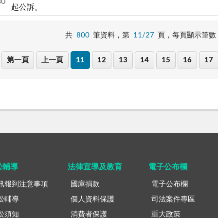
30
起公訴。
共
800
筆資料，第
11/27
頁，
每頁顯示筆數
第一頁
上一頁
11
12
13
14
15
16
17
訟輔導
法律宣導及教育
電子公布欄
訊報到注意事項
國庫捐款
電子公布欄
訟輔導
個人資料保護
司法案件專區
訟須知
消費者保護
重大政策