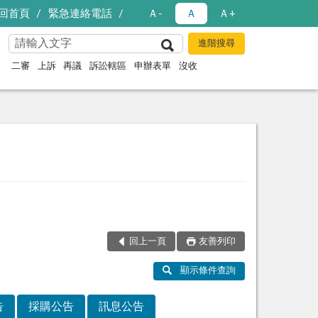
回首頁
緊急連絡電話
Ａ-
Ａ
Ａ+
二審
上訴
再議
訴訟轄區
申辦表單
沒收
回上一頁
友善列印
顯示條件查詢
告
採購公告
訊息公告