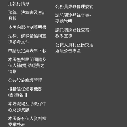
用執行情形
公務員廉政倫理規範
預算、決算書及會計
請託關說登錄查察-
月報
要點說明
本署內部控制聲明書
請託關說登錄查察-
法律、解釋彙編與宣
教學宣導
導參考文件
公職人員利益衝突迴
申請規定與表單下載
避法公告專區
本署無對民間團體及
個人補(捐)助經費之
情形
公共設施維護管理
概括選任鑑定機關
(團體)名冊
本署職場互助教保中
心財務資訊
本署保有個人資料檔
案彙整表