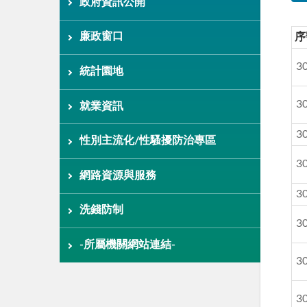
政府資訊公開
廉政窗口
序
3
統計園地
3
就業資訊
3
性別主流化/性騷擾防治專區
3
網路資源與服務
3
洗錢防制
3
-所屬機關網站連結-
3
3