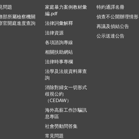
見問題
家庭暴力案例教材彙
特約通譯名冊
編.pdf
務部所屬檢察機關
偵查不公開辦理情形
察官開庭進度查詢
法律詞彙解釋
再議及偵結公告
法律資源
公示送達公告
各項諮詢專線
相關扶助網站
法律時事專欄
法學及法規資料庫查
詢
消除對婦女一切形式
歧視公約
（CEDAW）
海外高薪工作詐騙訊
息專區
社會勞動問答集
常見問題