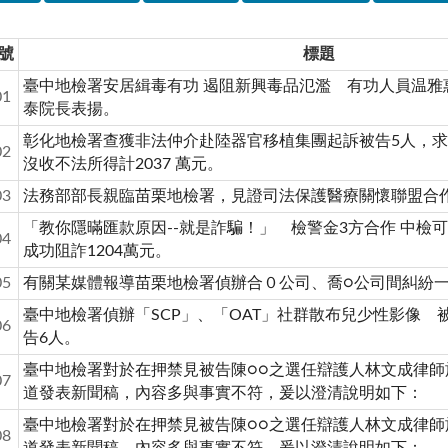
號
標題
臺中地檢署安居緝毒有功 遏阻新興毒品氾濫 有功人員温雅
01
泰院長表揚。
彰化地檢署查獲非法仲介赴陸器官移植集團起訴被告5人，
02
沒收不法所得計2037 萬元。
03
法務部部長親臨苗栗地檢署，見證司法保護醫療關懷聯盟合
「教你隱暪匯款原因--就是詐騙！」 檢警金3方合作 中檢
04
成功阻詐1204萬元。
05
有關某媒體報導苗栗地檢署偵辦合０公司、喬○公司間糾紛一
臺中地檢署偵辦「SCP」、「OAT」社群散布兒少性影像 被
06
告6人。
臺中地檢署對於在押禁見被告陳○○之選任辯護人林文成律師
07
道發表新聞稿，內容多與事實不符，爰以澄清說明如下：
臺中地檢署對於在押禁見被告陳○○之選任辯護人林文成律師
08
道發表新聞稿，內容多與事實不符，爰以澄清說明如下：