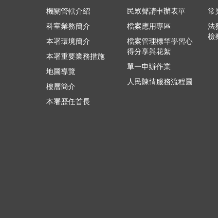
機關管轄介紹
民眾聲請申辦表單
常
科室業務簡介
檔案應用專區
法
檢
本署環境簡介
檔案管理標竿學習心
得分享與花絮
本署重要業務措施
單一申辦作業
地圖導覽
人民陳情服務流程圖
樓層簡介
本署歷任首長