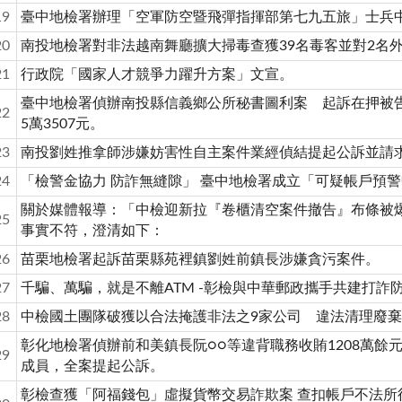
19
臺中地檢署辦理「空軍防空暨飛彈指揮部第七九五旅」士兵
20
南投地檢署對非法越南舞廳擴大掃毒查獲39名毒客並對2名
21
行政院「國家人才競爭力躍升方案」文宣。
臺中地檢署偵辦南投縣信義鄉公所秘書圖利案 起訴在押被告
22
5萬3507元。
23
南投劉姓推拿師涉嫌妨害性自主案件業經偵結提起公訴並請
24
「檢警金協力 防詐無縫隙」 臺中地檢署成立「可疑帳戶預
關於媒體報導：「中檢迎新拉『卷櫃清空案件撤告』布條被
25
事實不符，澄清如下：
26
苗栗地檢署起訴苗栗縣苑裡鎮劉姓前鎮長涉嫌貪污案件。
27
千騙、萬騙，就是不離ATM -彰檢與中華郵政攜手共建打詐
28
中檢國土團隊破獲以合法掩護非法之9家公司 違法清理廢
彰化地檢署偵辦前和美鎮長阮○○等違背職務收賄1208萬餘
29
成員，全案提起公訴。
彰檢查獲「阿福錢包」虛擬貨幣交易詐欺案 查扣帳戶不法所得