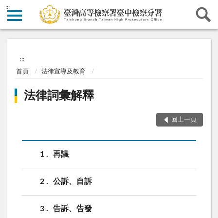
:::
:::
首頁
法律宣導及教育
法律詞彙解釋
回上一頁
1
再議
2
公訴、自訴
3
告訴、告發