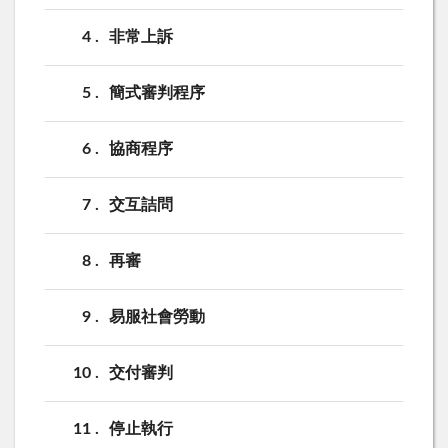
4
非常上訴
5
簡式審判程序
6
協商程序
7
交互詰問
8
再審
9
易服社會勞動
10
交付審判
11
停止執行