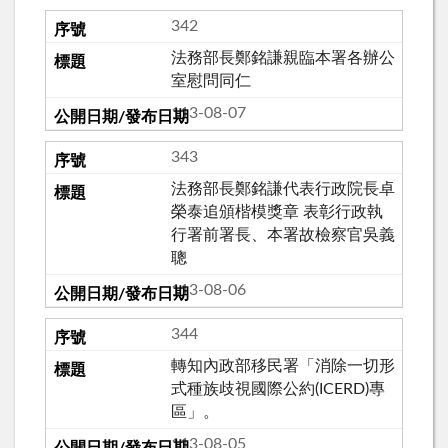
342
法務部長鄭銘謙親臨本署各辦公
室慰問同仁
113-08-07
343
法務部長鄭銘謙代表行政院長卓
榮泰追頒楷模獎章 表彰行政執
行署前署長、本署故檢察官吳義
聰
113-08-06
344
轉知內政部移民署「消除一切形
式種族歧視國際公約(ICERD)專
區」。
113-08-05