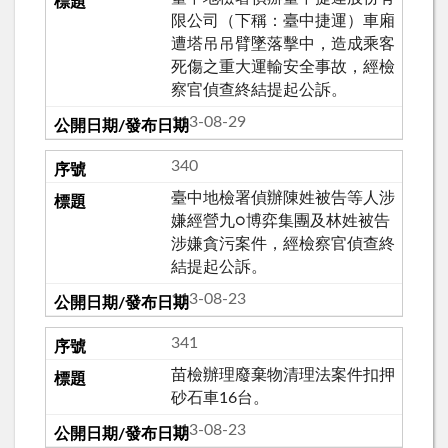
限公司（下稱：臺中捷運）車廂
遭塔吊吊臂墜落擊中，造成乘客
死傷之重大運輸安全事故，經檢
察官偵查終結提起公訴。
113-08-29
340
臺中地檢署偵辦陳姓被告等人涉
嫌經營九○博弈集團及林姓被告
涉嫌貪污案件，經檢察官偵查終
結提起公訴。
113-08-23
341
苗檢辦理廢棄物清理法案件扣押
砂石車16台。
113-08-23