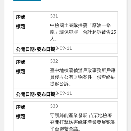
331
中檢國土團隊掃蕩「廢油一條
龍」環保犯罪 合計起訴被告25
人。
113-09-11
332
臺中地檢署偵辦戶政事務所戶籍
員侵占公有財物案件 偵查終結
提起公訴。
113-09-11
333
守護綠能產業發展 苗栗地檢署
召開打擊妨害綠能產業發展犯罪
平台聯繫會議。