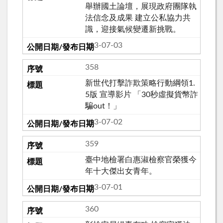
舉辦國土論壇，展現政府團隊執
法信念及成果 建立公私協力共
識，迎接氣候變遷新挑戰。
113-07-03
358
新世代打擊詐欺策略行動綱領1.
5版 宣導影片 「30秒虛擬貨幣詐
騙out！」
113-07-02
359
臺中地檢署白惠淑檢察官榮獲今
年十大傑出女青年。
113-07-01
360