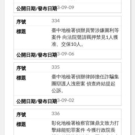
113-09-09
334
臺中地檢署偵辦員警涉嫌圖利等
案件 向法院聲請羈押禁見1人獲
准、交保10人。
113-09-06
335
臺中地檢署偵辦律師擔任詐騙集
團辯護人洩密案 偵查終結提起
公訴。
113-09-02
336
彰化地檢署檢察官陳鼎文致力打
擊綠能犯罪案件 今獲行政院長