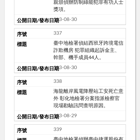
親頒偵辦防制綠能犯罪有功人士
獎項。
113-08-30
337
臺中地檢署偵結西班牙跨境電信
詐欺機房 犯罪組織起訴金主、
幹部、機手成員44人。
113-08-30
338
海龍離岸風電降壓站工安死亡意
外 彰化地檢署分案指派檢察官
現場勘驗訊問查明原因。
113-08-29
339
臺中地檢署偵辦臺中捷運股份有