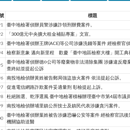
號
標題
91
臺中地檢署偵辦員警涉嫌詐領刑辦費案件。
92
「300億元中央擴大租金補貼專案」文宣。
93
臺中地檢署偵辦王牌(ACE)等公司涉嫌洗錢等案件 經檢察官
94
檢察新意象 邁向新里程 歡慶「臺中地區檢察大樓」開工典
臺中地檢署偵辦德○公司等廢棄物非法清除集團 涉嫌違反廢
95
查終結並提起公訴
96
南投地檢偵辦黃姓被告郵局強盜放火案件 依法提起公訴。
97
促進電信網路詐欺案件妥適量刑 彰檢提起上訴。
98
杜絕賄選、乾淨選風 臺中地檢署積極辦理臺中市第4屆市議
99
南投地檢偵辦埔里鎮公所技士及鎮民代表涉嫌貪污案件。
臺中地檢署偵辦葉姓被告涉嫌恐嚇公安等案件 經檢察官訊後
00
機關協助送醫