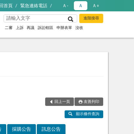
回首頁
緊急連絡電話
Ａ-
Ａ
Ａ+
二審
上訴
再議
訴訟轄區
申辦表單
沒收
回上一頁
友善列印
顯示條件查詢
告
採購公告
訊息公告