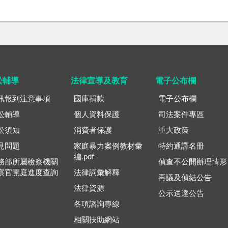
訟輔導
法律宣導及教育
電子公布欄
訊報到注意事項
國庫捐款
電子公布欄
訟輔導
個人資料保護
司法案件專區
訟須知
消費者保護
重大政策
見問題
家庭暴力案例教材彙
特約通譯名冊
編.pdf
務部所屬檢察機關
偵查不公開辦理情形
察官開庭進度查詢
法律詞彙解釋
再議及偵結公告
法律資源
公示送達公告
各項諮詢專線
相關扶助網站