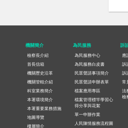
機關簡介
為民服務
訴
檢察長介紹
為民服務中心
應
首長信箱
為民服務白皮書
訴
機關歷史沿革
民眾聲請事項簡介
訴
機關管轄介紹
民眾聲請申辦表單
常
科室業務簡介
檔案應用專區
法
檢
本署環境簡介
檔案管理標竿學習心
得分享與花絮
本署重要業務措施
單一申辦作業
地圖導覽
人民陳情服務流程圖
樓層簡介