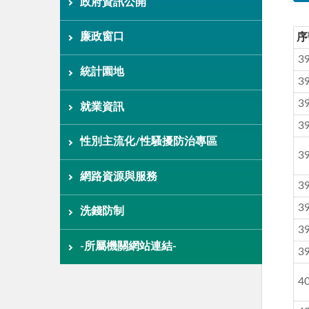
政府資訊公開
廉政窗口
序
3
統計園地
3
3
就業資訊
3
性別主流化/性騷擾防治專區
3
網路資源與服務
3
3
洗錢防制
3
-所屬機關網站連結-
3
4