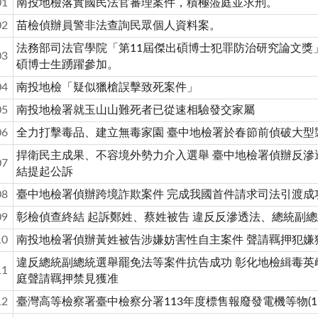
01
南投地檢落實國民法官審理案件，積極蒞庭並求刑。
02
苗檢偵辦員警非法查詢民眾個人資料案。
法務部司法官學院「第11屆傑出碩博士犯罪防治研究論文獎
03
碩博士生踴躍參加。
04
南投地檢「疑似獵槍誤擊致死案件」
05
南投地檢署就玉山山難死者已從速相驗發交家屬
06
全力打擊毒品、建立無毒家園 臺中地檢署於春節前偵破大型
捍衛民主成果、不容境外勢力介入選舉 臺中地檢署偵辦反滲
07
結提起公訴
08
臺中地檢署偵辦跨境詐欺案件 完成我國首件請求司法引渡成
09
彰檢偵查終結 起訴鄭姓、蔡姓被告 違反反滲透法、總統副
10
南投地檢署偵辦黃姓被告涉嫌妨害性自主案件 聲請羈押犯嫌
違反總統副總統選舉罷免法等案件抗告成功 彰化地檢緝毒英
11
庭聲請羈押禁見獲准
12
臺灣高等檢察署臺中檢察分署113年度標售報廢發電機等物(11