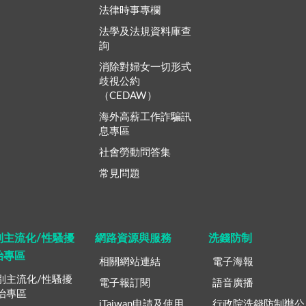
法律時事專欄
法學及法規資料庫查
詢
消除對婦女一切形式
歧視公約
（CEDAW）
海外高薪工作詐騙訊
息專區
社會勞動問答集
常見問題
別主流化/性騷擾
網路資源與服務
洗錢防制
治專區
相關網站連結
電子海報
別主流化/性騷擾
電子報訂閱
語音廣播
治專區
iTaiwan申請及使用
行政院洗錢防制辦公