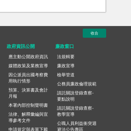
收合
政府資訊公開
廉政窗口
應主動公開政府資訊
法規輯要
媒體政策及業務宣導
廉政宣導
因公派員出國考察費
檢舉管道
用執行情形
公務員廉政倫理規範
預算、決算書及會計
請託關說登錄查察-
月報
要點說明
本署內部控制聲明書
請託關說登錄查察-
法律、解釋彙編與宣
教學宣導
導參考文件
公職人員利益衝突迴
申請規定與表單下載
避法公告專區