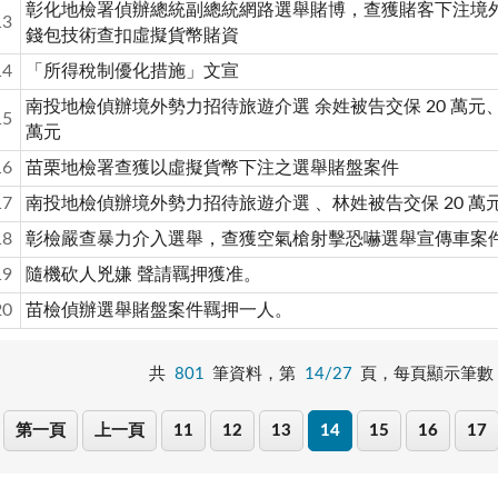
彰化地檢署偵辦總統副總統網路選舉賭博，查獲賭客下注境
13
錢包技術查扣虛擬貨幣賭資
14
「所得稅制優化措施」文宣
南投地檢偵辦境外勢力招待旅遊介選 余姓被告交保 20 萬元
15
萬元
16
苗栗地檢署查獲以虛擬貨幣下注之選舉賭盤案件
17
南投地檢偵辦境外勢力招待旅遊介選 、林姓被告交保 20 萬
18
彰檢嚴查暴力介入選舉，查獲空氣槍射擊恐嚇選舉宣傳車案
19
隨機砍人兇嫌 聲請羈押獲准。
20
苗檢偵辦選舉賭盤案件羈押一人。
共
801
筆資料，第
14/27
頁，
每頁顯示筆數
第一頁
上一頁
11
12
13
14
15
16
17