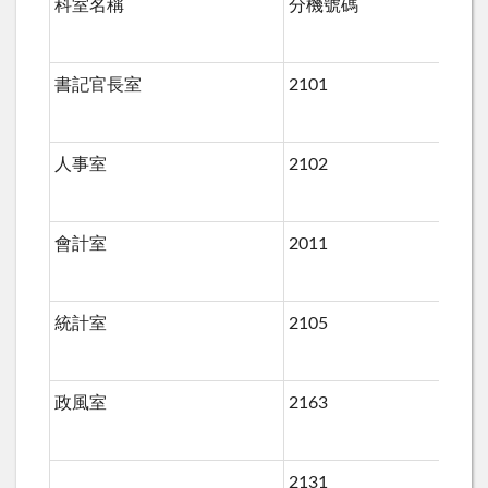
科室名稱
分機號碼
傳
書記官長室
2101
22
人事室
2102
會計室
2011
統計室
2105
政風室
2163
22
2131