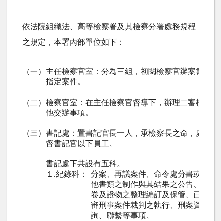
依法院組織法、高等檢察署及其檢察分署處務規程
之規定，本署內部單位如下：
（一）
主任檢察官室：分為三組，初閱檢察官辦案書類及
指定案件。
（二）
檢察官室：在主任檢察官督導下，辦理二審檢察官
他交辦事項。
（三）
書記處：置書記官長一人，承檢察長之命，處理本
督書記官以下員工。
書記處下共設有五科。
１
紀錄科：
分案、再議案件、命令處分書或答辯
.
他書類之制作與其結果之公告、案卷
卷及證物之整理編訂及保管、已結案
審刑事案件裁判之執行、刑案資料彙
詢、聯繫等事項。