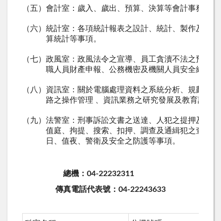
（五）
會計室：歲入、歲出、預算、決算等會計事務。
（六）
統計室：各項統計報表之設計、統計、製作及彙整
算統計等事項。
（七）
政風室：政風法令之宣導、員工貪瀆不法之預防、
職人員財產申報、公務機密及機關人員安全維護等
（八）
資訊室：關於電腦處理資料之系統分析、規劃設計
路之操作管理
、資訊業務之研究發展及教育訓練
（九）
法警室：刑事訴訟文書之送達、人犯之提押及具保
值庭、拘提、搜索、扣押、調查及通緝犯之查緝，
日、值夜、警衛及安全之防護等事項。
總機：04-22232311
傳真電話代表號：04-22243633