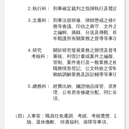
２
執行科：
刑事確定裁判之指揮執行及聲請定應
.
３
文書科：
刑事法規研修、律師懲戒之移付、各
.
務等會議、印信之典守、文件之收發
之編輯、摘錄、分送及傳觀、檔案管
年觀護所有關業務之督導等事項。
４
研究
關於研究發展業務之辦理及督導、年
.
考核科：
審核、列管計畫或案件之編擬、考核
管制、案件進行及一般業務之檢查催
職務情形登記、公文時效之管制及統
鄉鎮調解業務及訴訟輔導等事項。
５
總務科：
經費出納、贓證物品保管、庶務（採
.
理、公有房舍修建分配、同仁福利及
項。
（四）
人事室：職員任免遷調、考績、考核獎懲、訓練進
險、退休撫卹、
待遇福利、保障等事項。