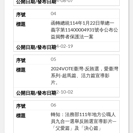
114-08-07
04
函轉總統114年1月22日華總一
義字第11400004931號令公布公
益揭弊者保護法一案
114-02-19
05
2024VOTE臺灣-反賄選，愛臺灣
系列-超馬篇、活力篇宣導影
片。
112-10-02
06
轉知：法務部111年地方公職人
員九合一選舉反賄選宣導影片─
「父愛篇」及「決心篇」