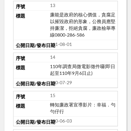
13
廉能是政府的核心價值，貪腐足
以摧毀政府的形象，公務員應堅
持廉潔，拒絕貪腐，廉政檢舉專
線0800-286-586
111-08-01
14
110年調查局微電影徵件囉(即日
起至110年9月6日止)
110-07-29
15
轉知廉政署宣導影片：幸福．勻
勻仔行
110-06-03