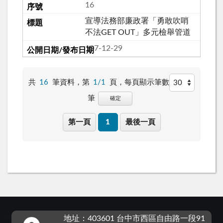
16
宣導法務部廉政署「勇敢吹哨
不法GET OUT」多元檢舉管道
107-12-29
共
16
筆資料，第
1/1
頁，
每頁顯示筆數
筆
確定
第一頁
1
最後一頁
:::
地址：403601 台中市西區自由路一段91