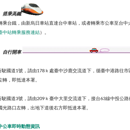
、搭乘高鐵
轉乘台鐵，由新烏日車站直達台中車站，或者轉乘市公車至台中
臺中站轉乘服務連結
）。
、自行開車
.行駛國道1號，請由178ｋ處臺中沙鹿交流道下，循臺中港路往
左轉，即抵達本署。
.行駛國道3號，請由209ｋ臺中大里交流道下，接台63線中投
國光路口左轉，出地下道後右方即抵達本署。
中公車即時動態資訊