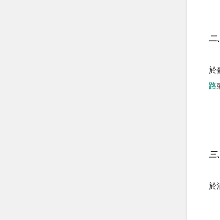
二
於
路
三
於