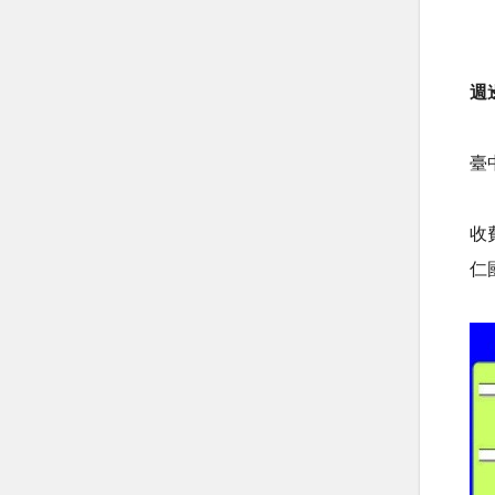
週
臺
收
仁