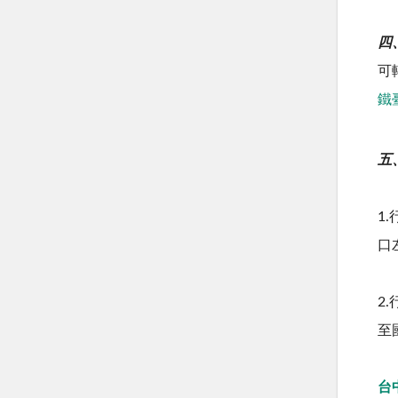
四
可
鐵
五
1
口
2
至
台