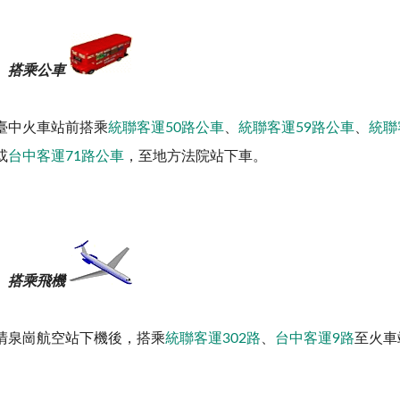
、搭乘公車
臺中火車站前搭乘
統聯客運50路公車
、
統聯客運59路公車
、
統聯
或
台中客運71路公車
，至地方法院站下車。
、搭乘飛機
清泉崗航空站下機後，搭乘
統聯客運302路
、
台中客運9路
至火車