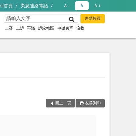
回首頁
緊急連絡電話
Ａ-
Ａ
Ａ+
二審
上訴
再議
訴訟轄區
申辦表單
沒收
回上一頁
友善列印