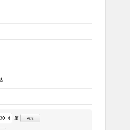
點
筆
確定