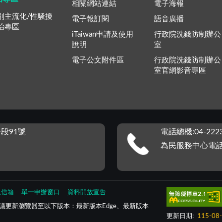
相關網站連結
電子海報
別主流化/性騷擾
電子報訂閱
語音廣播
治專區
iTaiwan申請及使用
行政院洗錢防制辦公
說明
室
電子公文附件區
行政院洗錢防制辦公
室官網影音專區
段91號
電話總機:04-2223
為民服務中心電話：0
見信箱
單一申辦窗口
資料開放宣告
議更新瀏覽器至以下版本：最新版本Edge、最新版本
更新日期:
115-08