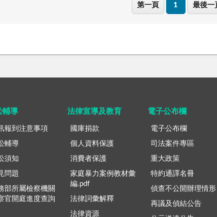
第一頁
1
最後一
訟輔導
法律宣導及教育
電子公布欄
訊報到注意事項
國庫捐款
電子公布欄
訟輔導
個人資料保護
司法案件專區
訟須知
消費者保護
重大政策
見問題
家庭暴力案例教材彙
特約通譯名冊
編.pdf
務部所屬檢察機關
偵查不公開辦理情形
察官開庭進度查詢
法律詞彙解釋
再議及偵結公告
法律資源