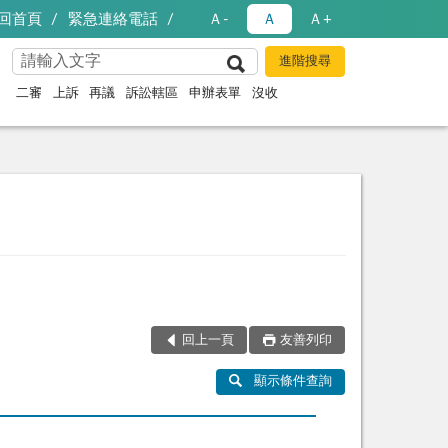
回首頁
緊急連絡電話
Ａ-
Ａ
Ａ+
二審
上訴
再議
訴訟轄區
申辦表單
沒收
回上一頁
友善列印
顯示條件查詢