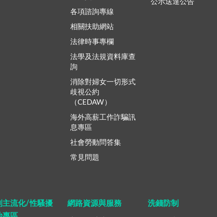
公示送達公告
各項諮詢專線
相關扶助網站
法律時事專欄
法學及法規資料庫查
詢
消除對婦女一切形式
歧視公約
（CEDAW）
海外高薪工作詐騙訊
息專區
社會勞動問答集
常見問題
別主流化/性騷擾
網路資源與服務
洗錢防制
治專區