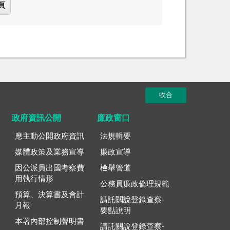
頁
收合
政府資訊公開
廉政窗口
應主動公開政府資訊
法規輯要
媒體政策及業務宣導
廉政宣導
因公派員出國考察費
檢舉管道
用執行情形
公務員廉政倫理規範
預算、決算書及會計
請託關說登錄查察-
月報
要點說明
本署內部控制聲明書
請託關說登錄查察-