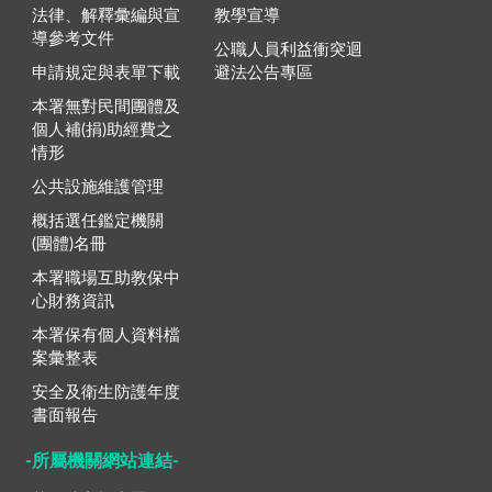
法律、解釋彙編與宣
教學宣導
導參考文件
公職人員利益衝突迴
申請規定與表單下載
避法公告專區
本署無對民間團體及
個人補(捐)助經費之
情形
公共設施維護管理
概括選任鑑定機關
(團體)名冊
本署職場互助教保中
心財務資訊
本署保有個人資料檔
案彙整表
安全及衛生防護年度
書面報告
-所屬機關網站連結-