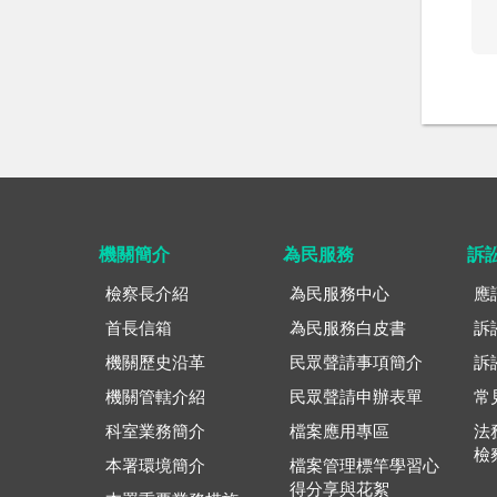
機關簡介
為民服務
訴
檢察長介紹
為民服務中心
應
首長信箱
為民服務白皮書
訴
機關歷史沿革
民眾聲請事項簡介
訴
機關管轄介紹
民眾聲請申辦表單
常
科室業務簡介
檔案應用專區
法
檢
本署環境簡介
檔案管理標竿學習心
得分享與花絮