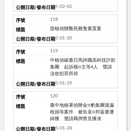
115-02-02
118
苗檢偵辦斃死雞隻棄置案
115-01-30
119
中檢偵破臺日馬跨國高科技詐欺
集團 起訴楊○文等4人 聲請
沒收犯罪所得
115-01-29
120
臺中地檢署偵辦金○豹集團逃漏
稅捐等案件 被告袁○邦返臺遭
緝獲 聲請羈押禁見獲准
115-01-28