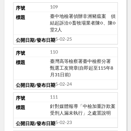
109
臺中地檢署偵辦非洲豬瘟案 偵
結起訴洽○畜牧場業者陳○、陳○
堂2人
115-02-25
110
臺灣高等檢察署臺中檢察分署
甄選工友簡章(自即起至115年8
月31日前)
115-02-24
111
針對媒體報導「中檢加重詐欺案
受刑人漏未執行」之處置說明
115-02-23