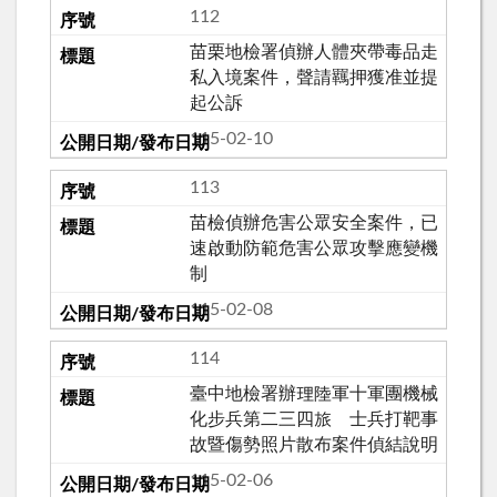
112
苗栗地檢署偵辦人體夾帶毒品走
私入境案件，聲請羈押獲准並提
起公訴
115-02-10
113
苗檢偵辦危害公眾安全案件，已
速啟動防範危害公眾攻擊應變機
制
115-02-08
114
臺中地檢署辦理陸軍十軍團機械
化步兵第二三四旅 士兵打靶事
故暨傷勢照片散布案件偵結說明
115-02-06