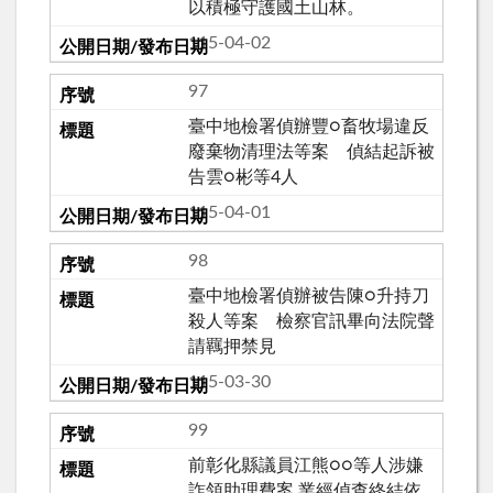
以積極守護國土山林。
115-04-02
97
臺中地檢署偵辦豐○畜牧場違反
廢棄物清理法等案 偵結起訴被
告雲○彬等4人
115-04-01
98
臺中地檢署偵辦被告陳○升持刀
殺人等案 檢察官訊畢向法院聲
請羈押禁見
115-03-30
99
前彰化縣議員江熊○○等人涉嫌
詐領助理費案 業經偵查終結依