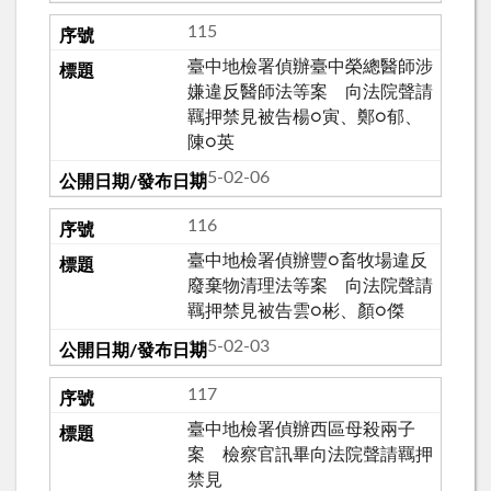
115
臺中地檢署偵辦臺中榮總醫師涉
嫌違反醫師法等案 向法院聲請
羈押禁見被告楊○寅、鄭○郁、
陳○英
115-02-06
116
臺中地檢署偵辦豐○畜牧場違反
廢棄物清理法等案 向法院聲請
羈押禁見被告雲○彬、顏○傑
115-02-03
117
臺中地檢署偵辦西區母殺兩子
案 檢察官訊畢向法院聲請羈押
禁見