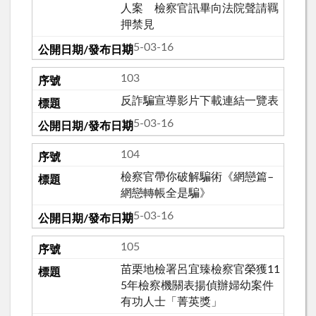
人案 檢察官訊畢向法院聲請羈
押禁見
115-03-16
103
反詐騙宣導影片下載連結一覽表
115-03-16
104
檢察官帶你破解騙術《網戀篇–
網戀轉帳全是騙》
115-03-16
105
苗栗地檢署呂宜臻檢察官榮獲11
5年檢察機關表揚偵辦婦幼案件
有功人士「菁英獎」