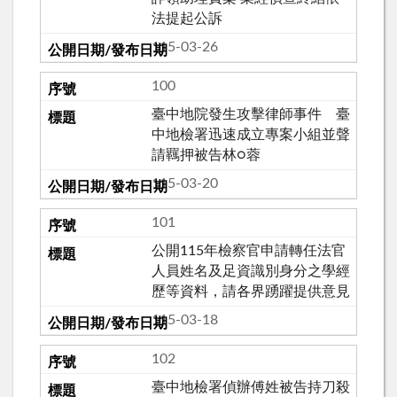
法提起公訴
115-03-26
100
臺中地院發生攻擊律師事件 臺
中地檢署迅速成立專案小組並聲
請羈押被告林○蓉
115-03-20
101
公開115年檢察官申請轉任法官
人員姓名及足資識別身分之學經
歷等資料，請各界踴躍提供意見
115-03-18
102
臺中地檢署偵辦傅姓被告持刀殺