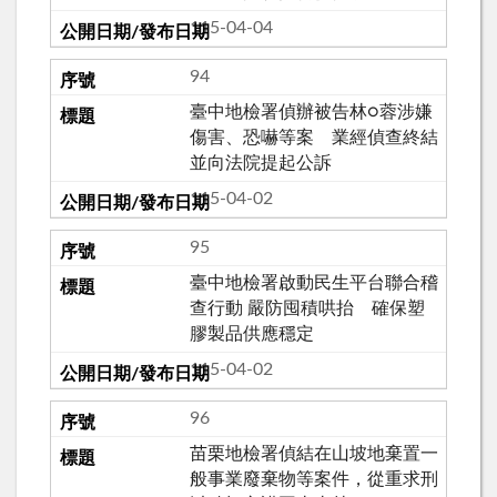
115-04-04
94
臺中地檢署偵辦被告林○蓉涉嫌
傷害、恐嚇等案 業經偵查終結
並向法院提起公訴
115-04-02
95
臺中地檢署啟動民生平台聯合稽
查行動 嚴防囤積哄抬 確保塑
膠製品供應穩定
115-04-02
96
苗栗地檢署偵結在山坡地棄置一
般事業廢棄物等案件，從重求刑