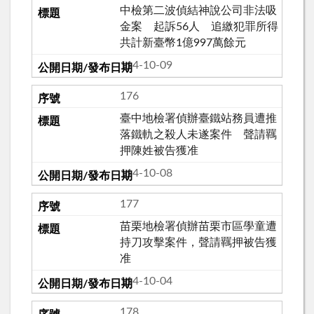
中檢第二波偵結神說公司非法吸
金案 起訴56人 追繳犯罪所得
共計新臺幣1億997萬餘元
114-10-09
176
臺中地檢署偵辦臺鐵站務員遭推
落鐵軌之殺人未遂案件 聲請羈
押陳姓被告獲准
114-10-08
177
苗栗地檢署偵辦苗栗市區學童遭
持刀攻擊案件，聲請羈押被告獲
准
114-10-04
178