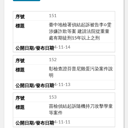
151
臺中地檢署偵結起訴被告李○雯
涉嫌詐欺等案 建請法院從重量
處有期徒刑15年以上之刑
114-11-14
152
彰檢查證芬普尼雞蛋污染案件說
明
114-11-13
153
苗檢偵結起訴隨機持刀攻擊學童
等案件
114-11-11