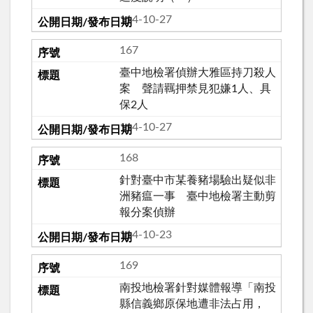
114-10-27
167
臺中地檢署偵辦大雅區持刀殺人
案 聲請羈押禁見犯嫌1人、具
保2人
114-10-27
168
針對臺中市某養豬場驗出疑似非
洲豬瘟一事 臺中地檢署主動剪
報分案偵辦
114-10-23
169
南投地檢署針對媒體報導「南投
縣信義鄉原保地遭非法占用，