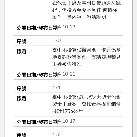
鄉代會主席及某村長帶頭違法亂
紀，但檢方至今不見任 何積極
動作」等內容，澄清說明
114-10-23
170
臺中地檢署偵辦冒名一卡通偽基
地臺詐欺等案件 聲請羈押禁見
王姓被告獲准
114-10-21
171
臺中地檢署偵結起訴大型愷他命
製毒工廠案 查扣毒品提前銷燬
共計1756公斤
114-10-17
172