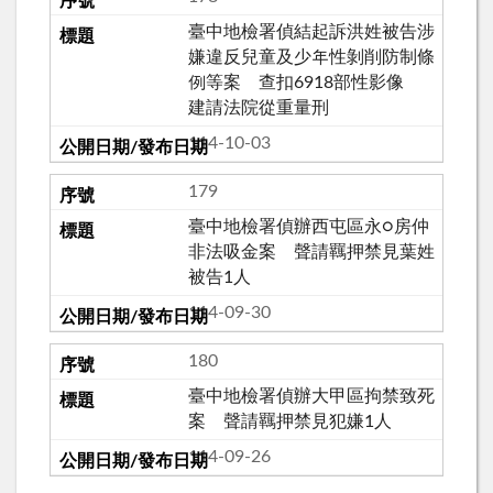
臺中地檢署偵結起訴洪姓被告涉
嫌違反兒童及少年性剝削防制條
例等案 查扣6918部性影像
建請法院從重量刑
114-10-03
179
臺中地檢署偵辦西屯區永○房仲
非法吸金案 聲請羈押禁見葉姓
被告1人
114-09-30
180
臺中地檢署偵辦大甲區拘禁致死
案 聲請羈押禁見犯嫌1人
114-09-26