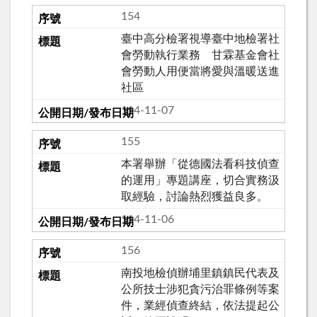
154
臺中高分檢署視導臺中地檢署社
會勞動執行業務 甘霖基金會社
會勞動人用便當將愛與溫暖送進
社區
114-11-07
155
本署舉辦「從德國法看科技偵查
的運用」專題講座，切合實務汲
取經驗，討論熱烈獲益良多。
114-11-06
156
南投地檢偵辦埔里鎮鎮民代表及
公所技士涉犯貪污治罪條例等案
件，業經偵查終結，依法提起公