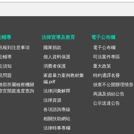
訟輔導
法律宣導及教育
電子公布欄
訊報到注意事項
國庫捐款
電子公布欄
訟輔導
個人資料保護
司法案件專區
訟須知
消費者保護
重大政策
見問題
家庭暴力案例教材彙
特約通譯名冊
編.pdf
務部所屬檢察機關
偵查不公開辦理情形
察官開庭進度查詢
法律詞彙解釋
再議及偵結公告
法律資源
公示送達公告
各項諮詢專線
相關扶助網站
法律時事專欄