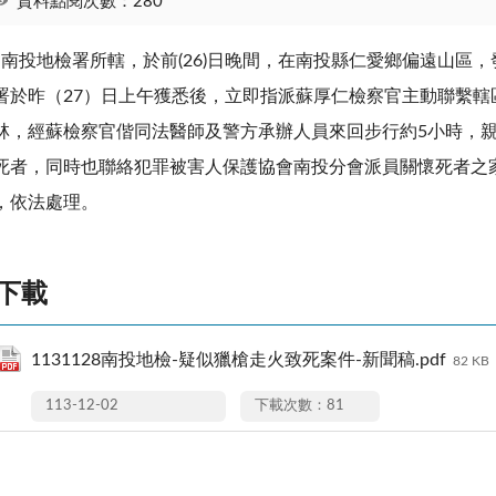
資料點閱次數：280
投地檢署所轄，於前(26)日晚間，在南投縣仁愛鄉偏遠山區
署於昨（27）日上午獲悉後，立即指派蘇厚仁檢察官主動聯繫
林，經蘇檢察官偕同法醫師及警方承辦人員來回步行約5小時，親赴
死者，同時也聯絡犯罪被害人保護協會南投分會派員關懷死者之
，依法處理。
下載
1131128南投地檢-疑似獵槍走火致死案件-新聞稿.pdf
82 KB
113-12-02
下載次數：81