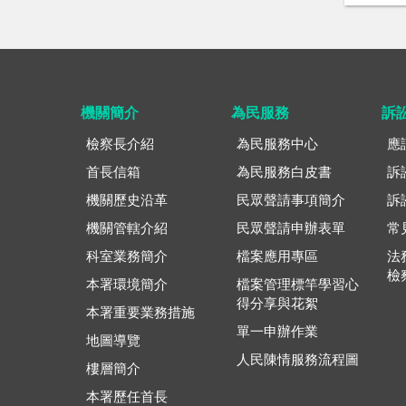
機關簡介
為民服務
訴
檢察長介紹
為民服務中心
應
首長信箱
為民服務白皮書
訴
機關歷史沿革
民眾聲請事項簡介
訴
機關管轄介紹
民眾聲請申辦表單
常
科室業務簡介
檔案應用專區
法
檢
本署環境簡介
檔案管理標竿學習心
得分享與花絮
本署重要業務措施
單一申辦作業
地圖導覽
人民陳情服務流程圖
樓層簡介
本署歷任首長