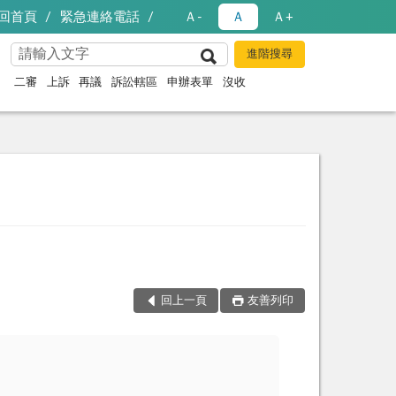
回首頁
緊急連絡電話
Ａ-
Ａ
Ａ+
二審
上訴
再議
訴訟轄區
申辦表單
沒收
回上一頁
友善列印