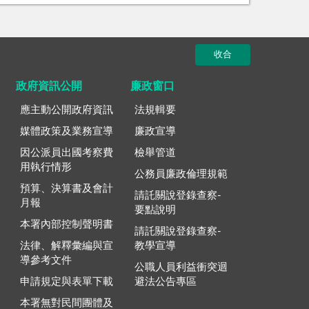
收合
政府資訊公開
廉政窗口
應主動公開政府資訊
法規輯要
媒體政策及業務宣導
廉政宣導
因公派員出國考察費
檢舉管道
用執行情形
公務員廉政倫理規範
預算、決算書及會計
請託關說登錄查察-
月報
要點說明
本署內部控制聲明書
請託關說登錄查察-
法律、解釋彙編與宣
教學宣導
導參考文件
公職人員利益衝突迴
申請規定與表單下載
避法公告專區
本署無對民間團體及