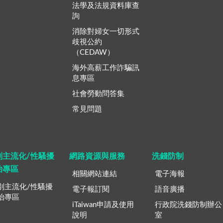
法學及法規資料庫查
詢
消除對婦女一切形式
歧視公約
（CEDAW）
海外高薪工作詐騙訊
息專區
社會勞動問答集
常見問題
別主流化/性騷擾
網路資源與服務
洗錢防制
治專區
相關網站連結
電子海報
別主流化/性騷擾
電子報訂閱
語音廣播
治專區
iTaiwan申請及使用
行政院洗錢防制辦公
說明
室