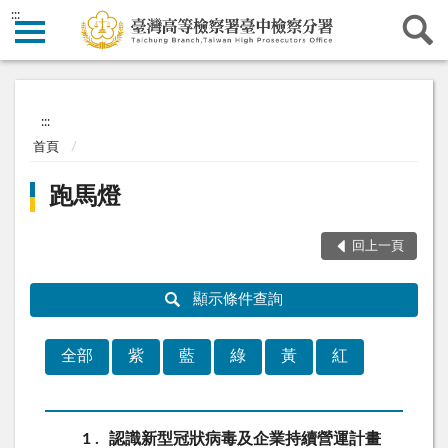
:::
:::
首頁
跑馬燈
回上一頁
顯示條件查詢
全部
紫
藍
綠
黃
紅
1
認識新型冠狀病毒及企業持續營運計畫