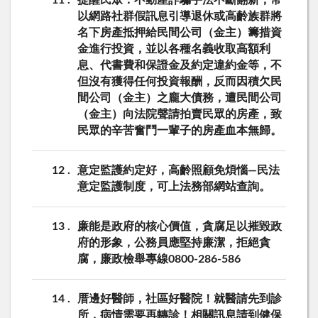
以網路社群假訊息引導退休或高齡族群將
名下房產抵押給民間公司（金主）籌措資
金進行投資，並以各種名義收取高額利
息、代書費和保證金及約定違約金等，不
但沒有獲得任何投資報酬，反而因積欠民
間公司（金主）之龐大債務，遭民間公司
（金主）向法院聲請拍賣民眾的房產，致
民眾的辛苦奮鬥一輩子的房產血本無歸。
12
意定監護約定好，高齡照顧免煩惱—民法
意定監護制度，可上法務部網站查詢。
13
廉能是政府的核心價值，貪腐足以摧毀政
府的形象，公務員應堅持廉潔，拒絕貪
腐，廉政檢舉專線0800-286-586
14
厝邊好醫師，社區好醫院！就醫請先到診
所，病情需要再轉診！相關訊息請到健保