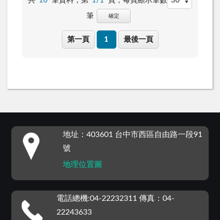
共
10
筆資料，第
1/1
頁，
每頁顯示筆數
筆
確定
第一頁
1
最後一頁
:::
地址：403601 台中市西區自由路一段91
號
地理位置圖
電話總機:04-22232311 傳真：04-
22243633