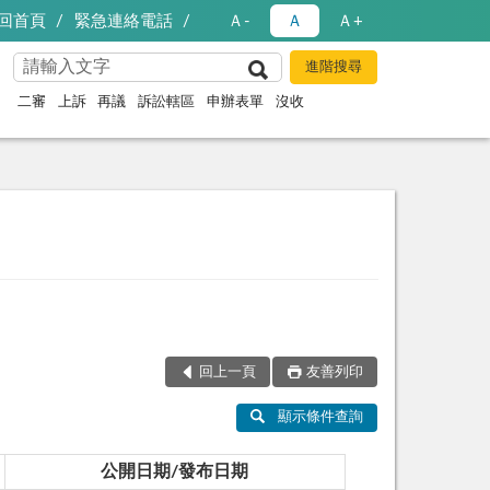
回首頁
緊急連絡電話
Ａ-
Ａ
Ａ+
二審
上訴
再議
訴訟轄區
申辦表單
沒收
回上一頁
友善列印
顯示條件查詢
公開日期/發布日期