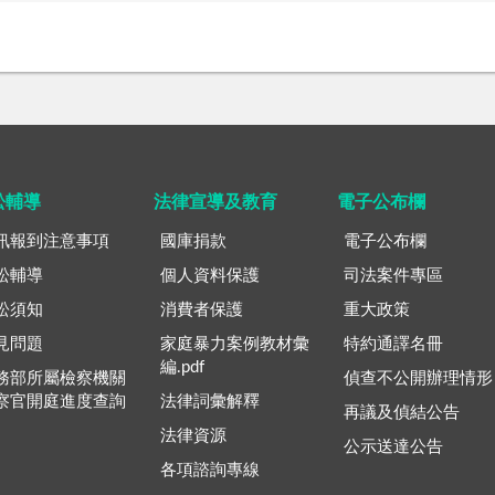
訟輔導
法律宣導及教育
電子公布欄
訊報到注意事項
國庫捐款
電子公布欄
訟輔導
個人資料保護
司法案件專區
訟須知
消費者保護
重大政策
見問題
家庭暴力案例教材彙
特約通譯名冊
編.pdf
務部所屬檢察機關
偵查不公開辦理情形
察官開庭進度查詢
法律詞彙解釋
再議及偵結公告
法律資源
公示送達公告
各項諮詢專線