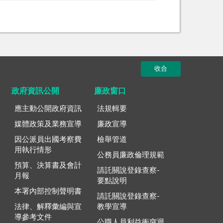
收合
政府資訊公開
廉政窗口
應主動公開政府資訊
法規輯要
媒體政策及業務宣導
廉政宣導
因公派員出國考察費
檢舉管道
用執行情形
公務員廉政倫理規範
預算、決算書及會計
請託關說登錄查察-
月報
要點說明
本署內部控制聲明書
請託關說登錄查察-
法律、解釋彙編與宣
教學宣導
導參考文件
公職人員利益衝突迴