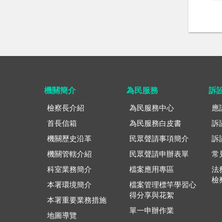
機關簡介
為民服務
訴
檢察長介紹
為民服務中心
應
首長信箱
為民服務白皮書
訴
機關歷史沿革
民眾聲請事項簡介
訴
機關管轄介紹
民眾聲請申辦表單
常
科室業務簡介
檔案應用專區
法
檢
本署環境簡介
檔案管理標竿學習心
得分享與花絮
本署重要業務措施
單一申辦作業
地圖導覽