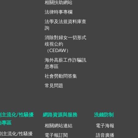
相關扶助網站
法律時事專欄
法學及法規資料庫查
詢
消除對婦女一切形式
歧視公約
（CEDAW）
海外高薪工作詐騙訊
息專區
社會勞動問答集
常見問題
別主流化/性騷擾
網路資源與服務
洗錢防制
治專區
相關網站連結
電子海報
別主流化/性騷擾
電子報訂閱
語音廣播