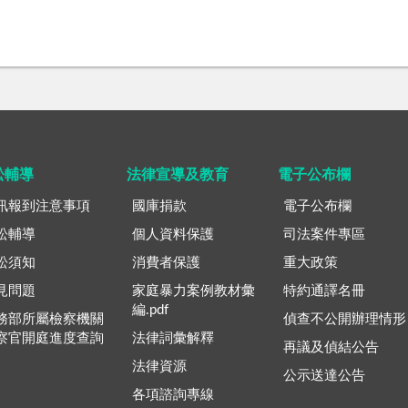
訟輔導
法律宣導及教育
電子公布欄
訊報到注意事項
國庫捐款
電子公布欄
訟輔導
個人資料保護
司法案件專區
訟須知
消費者保護
重大政策
見問題
家庭暴力案例教材彙
特約通譯名冊
編.pdf
務部所屬檢察機關
偵查不公開辦理情形
察官開庭進度查詢
法律詞彙解釋
再議及偵結公告
法律資源
公示送達公告
各項諮詢專線