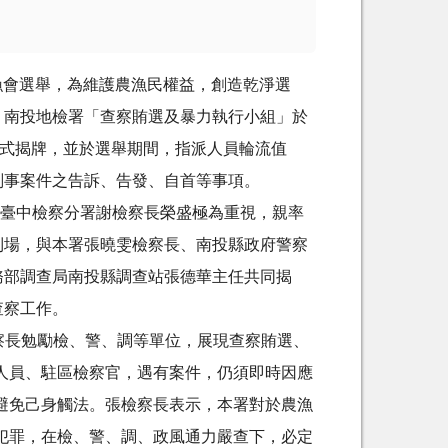
漁會選舉，為維護農漁民權益，創造乾淨選
，南投地檢署「查察賄選及暴力執行小組」於
 時正式揭牌，並於選舉期間，指派人員輪流值
刑事案件之告訴、告發、自首等事項。
中檢察分署謝檢察長榮盛極為重視，親率
到場，與本署張曉雯檢察長、南投縣政府警察
務部調查局南投縣調查站張德華主任共同揭
查察工作。
長勉勵檢、警、調等單位，展現查察賄選、
人員、駐區檢察官，遇有案件，仍須即時因應
避免己身觸法。張檢察長表示，本署對於農漁
犯罪，在檢、警、調、政風通力嚴查下，必定