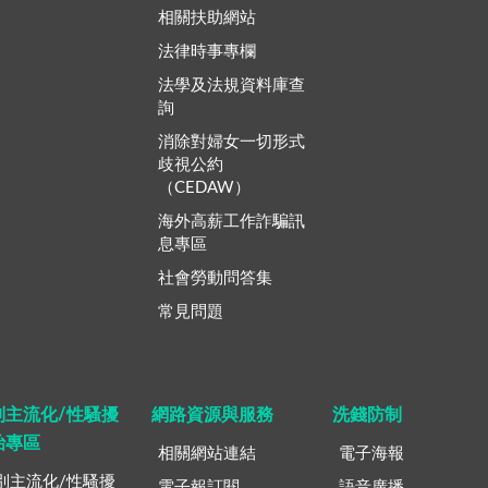
相關扶助網站
法律時事專欄
法學及法規資料庫查
詢
消除對婦女一切形式
歧視公約
（CEDAW）
海外高薪工作詐騙訊
息專區
社會勞動問答集
常見問題
別主流化/性騷擾
網路資源與服務
洗錢防制
治專區
相關網站連結
電子海報
別主流化/性騷擾
電子報訂閱
語音廣播