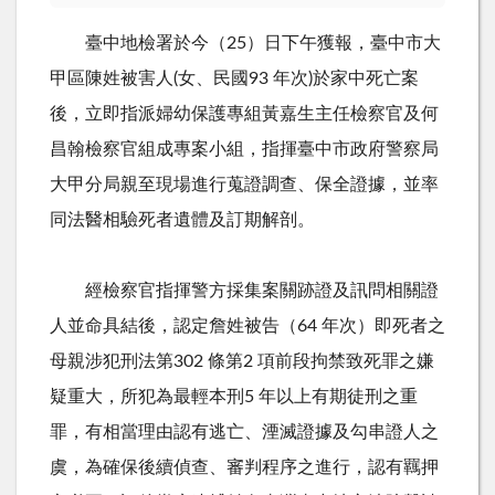
臺中地檢署於今（25）日下午獲報，臺中市大
甲區陳姓被害人(女、民國93 年次)於家中死亡案
後，立即指派婦幼保護專組黃嘉生主任檢察官及何
昌翰檢察官組成專案小組，指揮臺中市政府警察局
大甲分局親至現場進行蒐證調查、保全證據，並率
同法醫相驗死者遺體及訂期解剖。
經檢察官指揮警方採集案關跡證及訊問相關證
人並命具結後，認定詹姓被告（64 年次）即死者之
母親涉犯刑法第302 條第2 項前段拘禁致死罪之嫌
疑重大，所犯為最輕本刑5 年以上有期徒刑之重
罪，有相當理由認有逃亡、湮滅證據及勾串證人之
虞，為確保後續偵查、審判程序之進行，認有羈押