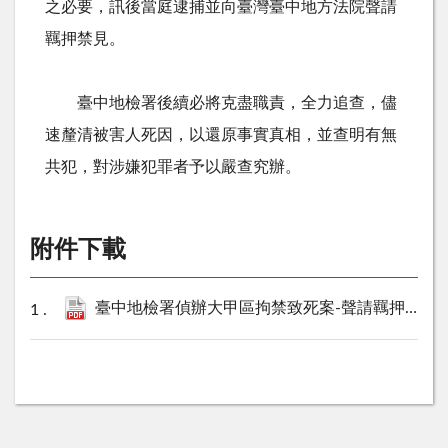
之必要，訊後當庭逮捕並向臺灣臺中地方法院聲請
羈押禁見。
臺中地檢署後續必將克盡職責，全力追查，儘
速釐清被害人死因，以還原事實真相，並查明有無
共犯，對涉嫌犯罪者予以嚴查究辦。
附件下載
臺中地檢署偵辦大甲區拘禁致死案-聲請羈押禁見犯嫌1人.pdf