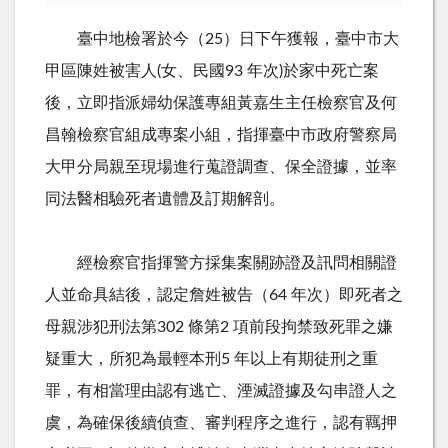
臺中地檢署於今（25）日下午獲報，臺中市大
甲區陳姓被害人(女、民國93 年次)於家中死亡案
後，立即指派婦幼保護專組黃嘉生主任檢察官及何
昌翰檢察官組成專案小組，指揮臺中市政府警察局
大甲分局親至現場進行蒐證調查、保全證據，並率
同法醫相驗死者遺體及訂期解剖。
經檢察官指揮警方採集案關跡證及訊問相關證
人並命具結後，認定詹姓被告（64 年次）即死者之
母親涉犯刑法第302 條第2 項前段拘禁致死罪之嫌
疑重大，所犯為最輕本刑5 年以上有期徒刑之重
罪，有相當理由認有逃亡、湮滅證據及勾串證人之
虞，為確保後續偵查、審判程序之進行，認有羈押