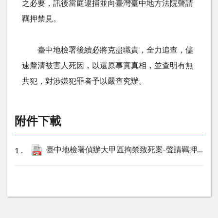
之必要，訊後當庭逮捕並向臺灣臺中地方法院聲請
羈押禁見。
臺中地檢署後續必將克盡職責，全力追查，儘
速釐清被害人死因，以還原事實真相，並查明有無
共犯，對涉嫌犯罪者予以嚴查究辦。
附件下載
臺中地檢署偵辦大甲區拘禁致死案-聲請羈押禁見犯嫌1人.pdf