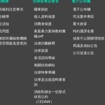
訟輔導
法律宣導及教育
電子公布欄
訊報到注意事項
國庫捐款
電子公布欄
訟輔導
個人資料保護
司法案件專區
訟須知
消費者保護
重大政策
見問題
家庭暴力案例教材彙
特約通譯名冊
編.pdf
務部所屬檢察機關
偵查不公開辦理情形
察官開庭進度查詢
法律詞彙解釋
再議及偵結公告
法律資源
公示送達公告
各項諮詢專線
相關扶助網站
法律時事專欄
法學及法規資料庫查
詢
消除對婦女一切形式
歧視公約
（CEDAW）