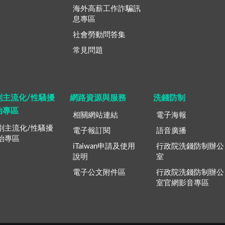
海外高薪工作詐騙訊
息專區
社會勞動問答集
常見問題
別主流化/性騷擾
網路資源與服務
洗錢防制
治專區
相關網站連結
電子海報
別主流化/性騷擾
電子報訂閱
語音廣播
治專區
iTaiwan申請及使用
行政院洗錢防制辦公
說明
室
電子公文附件區
行政院洗錢防制辦公
室官網影音專區