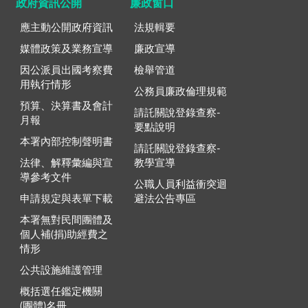
政府資訊公開
廉政窗口
應主動公開政府資訊
法規輯要
媒體政策及業務宣導
廉政宣導
因公派員出國考察費
檢舉管道
用執行情形
公務員廉政倫理規範
預算、決算書及會計
請託關說登錄查察-
月報
要點說明
本署內部控制聲明書
請託關說登錄查察-
法律、解釋彙編與宣
教學宣導
導參考文件
公職人員利益衝突迴
申請規定與表單下載
避法公告專區
本署無對民間團體及
個人補(捐)助經費之
情形
公共設施維護管理
概括選任鑑定機關
(團體)名冊