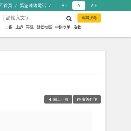
回首頁
緊急連絡電話
Ａ-
Ａ
Ａ+
二審
上訴
再議
訴訟轄區
申辦表單
沒收
回上一頁
友善列印