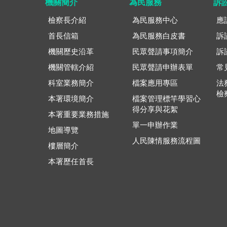
機關簡介
為民服務
訴
檢察長介紹
為民服務中心
應
首長信箱
為民服務白皮書
訴
機關歷史沿革
民眾聲請事項簡介
訴
機關管轄介紹
民眾聲請申辦表單
常
科室業務簡介
檔案應用專區
法
檢
本署環境簡介
檔案管理標竿學習心
得分享與花絮
本署重要業務措施
單一申辦作業
地圖導覽
人民陳情服務流程圖
樓層簡介
本署歷任首長