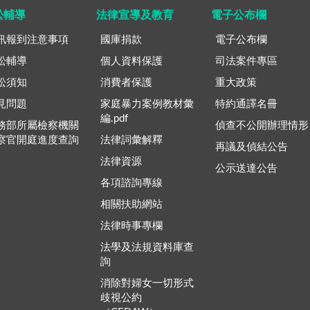
訟輔導
法律宣導及教育
電子公布欄
訊報到注意事項
國庫捐款
電子公布欄
訟輔導
個人資料保護
司法案件專區
訟須知
消費者保護
重大政策
見問題
家庭暴力案例教材彙
特約通譯名冊
編.pdf
務部所屬檢察機關
偵查不公開辦理情形
察官開庭進度查詢
法律詞彙解釋
再議及偵結公告
法律資源
公示送達公告
各項諮詢專線
相關扶助網站
法律時事專欄
法學及法規資料庫查
詢
消除對婦女一切形式
歧視公約