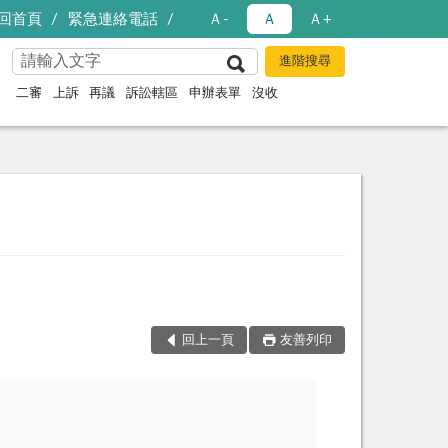
回首頁
緊急連絡電話
Ａ-
Ａ
Ａ+
二審
上訴
再議
訴訟轄區
申辦表單
沒收
回上一頁
友善列印