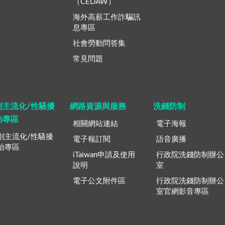
（CEDAW）
海外高薪工作詐騙訊
息專區
社會勞動問答集
常見問題
別主流化/性騷擾
網路資源與服務
洗錢防制
治專區
相關網站連結
電子海報
別主流化/性騷擾
電子報訂閱
語音廣播
治專區
iTaiwan申請及使用
行政院洗錢防制辦公
說明
室
電子公文附件區
行政院洗錢防制辦公
室官網影音專區