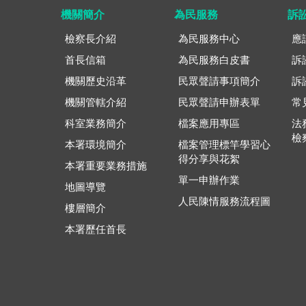
機關簡介
為民服務
訴
檢察長介紹
為民服務中心
應
首長信箱
為民服務白皮書
訴
機關歷史沿革
民眾聲請事項簡介
訴
機關管轄介紹
民眾聲請申辦表單
常
科室業務簡介
檔案應用專區
法
檢
本署環境簡介
檔案管理標竿學習心
得分享與花絮
本署重要業務措施
單一申辦作業
地圖導覽
人民陳情服務流程圖
樓層簡介
本署歷任首長