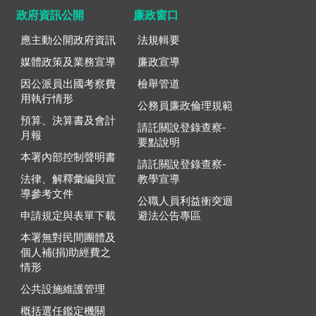
政府資訊公開
廉政窗口
應主動公開政府資訊
法規輯要
媒體政策及業務宣導
廉政宣導
因公派員出國考察費
檢舉管道
用執行情形
公務員廉政倫理規範
預算、決算書及會計
請託關說登錄查察-
月報
要點說明
本署內部控制聲明書
請託關說登錄查察-
法律、解釋彙編與宣
教學宣導
導參考文件
公職人員利益衝突迴
申請規定與表單下載
避法公告專區
本署無對民間團體及
個人補(捐)助經費之
情形
公共設施維護管理
概括選任鑑定機關