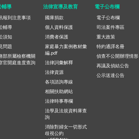
訟輔導
法律宣導及教育
電子公布欄
訊報到注意事項
國庫捐款
電子公布欄
訟輔導
個人資料保護
司法案件專區
訟須知
消費者保護
重大政策
見問題
家庭暴力案例教材彙
特約通譯名冊
編.pdf
務部所屬檢察機關
偵查不公開辦理情形
察官開庭進度查詢
法律詞彙解釋
再議及偵結公告
法律資源
公示送達公告
各項諮詢專線
相關扶助網站
法律時事專欄
法學及法規資料庫查
詢
消除對婦女一切形式
歧視公約