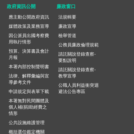
政府資訊公開
廉政窗口
應主動公開政府資訊
法規輯要
媒體政策及業務宣導
廉政宣導
因公派員出國考察費
檢舉管道
用執行情形
公務員廉政倫理規範
預算、決算書及會計
請託關說登錄查察-
月報
要點說明
本署內部控制聲明書
請託關說登錄查察-
法律、解釋彙編與宣
教學宣導
導參考文件
公職人員利益衝突迴
申請規定與表單下載
避法公告專區
本署無對民間團體及
個人補(捐)助經費之
情形
公共設施維護管理
概括選任鑑定機關