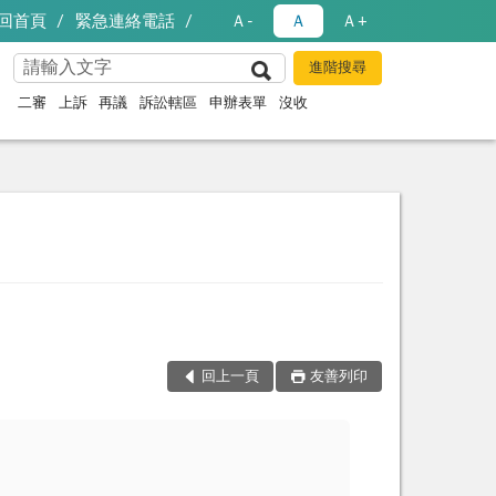
回首頁
緊急連絡電話
Ａ-
Ａ
Ａ+
二審
上訴
再議
訴訟轄區
申辦表單
沒收
回上一頁
友善列印