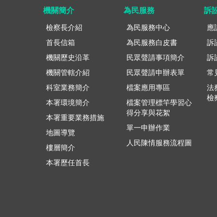
機關簡介
為民服務
訴
檢察長介紹
為民服務中心
應
首長信箱
為民服務白皮書
訴
機關歷史沿革
民眾聲請事項簡介
訴
機關管轄介紹
民眾聲請申辦表單
常
科室業務簡介
檔案應用專區
法
檢
本署環境簡介
檔案管理標竿學習心
得分享與花絮
本署重要業務措施
單一申辦作業
地圖導覽
人民陳情服務流程圖
樓層簡介
本署歷任首長