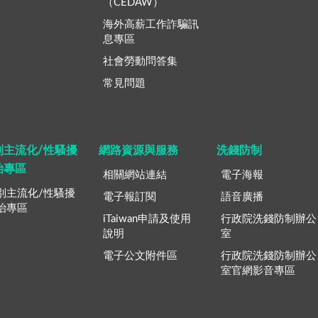
（CEDAW）
海外高薪工作詐騙訊
息專區
社會勞動問答集
常見問題
別主流化/性騷擾
網路資源與服務
洗錢防制
治專區
相關網站連結
電子海報
別主流化/性騷擾
電子報訂閱
語音廣播
治專區
iTaiwan申請及使用
行政院洗錢防制辦公
說明
室
電子公文附件區
行政院洗錢防制辦公
室官網影音專區