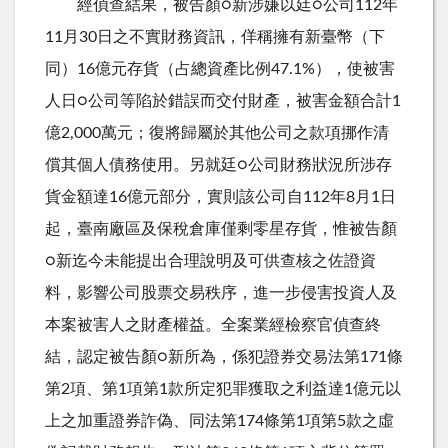
經偵查結果，被告顏○新涉嫌以廷○公司112年
11月30日之不實財務資訊，佯稱擁有新臺幣（下
同）16億元存貨（占總資產比例47.1%），使被害
人日○公司等陷於錯誤而交付財產，被害金額合計1
億2,000萬元；復將歸屬於其他公司之款項挪作清
償其個人債務使用。另就廷○公司財務狀況所涉存
貨金額達16億元部分，實則該公司自112年8月1日
起，臺南廠區及保稅倉庫僅剩零星存貨，惟被告顏
○新迄今未能提出合理說明及可供查核之佐證資
料，影響公司股票交易秩序，進一步侵害投資人及
本案被害人之財產權益。全案業經檢察官偵查終
結，認定被告顏○新所為，係犯證券交易法第171條
第2項、第1項第1款所定犯罪獲取之利益達1億元以
上之加重證券詐偽、同法第174條第1項第5款之虛