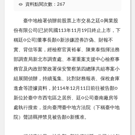
資料點閱次數：267
臺中地檢署偵辦前股票上市交易之廷○興業股
份有限公司(已於民國113年11月19日終止上市，下
稱廷○公司)董事長顏○新涉嫌證券詐偽、財報不
實、背信等案，經檢察官黃裕峯、陳東泰指揮法務
部調查局新北市調查處、本署重案支援中心檢察事
務官及內政部警政署保安警察第四總隊共組專案小
組展開偵辦，持續蒐集、比對財務報表、保稅倉庫
進倉等證據資料，於114年12月11日前往被告顏○
新位於臺中市西屯區之居所、廷○公司臺南廠房等
處執行搜索，並向臺灣臺中地方法院（下稱臺中地
院）聲請羈押禁見被告顏○新獲准。