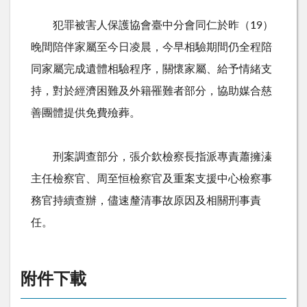
犯罪被害人保護協會臺中分會同仁於昨（
19
）
晚間陪伴家屬至今日凌晨，今早相驗期間仍全程陪
同家屬完成遺體相驗程序，關懷家屬、給予情緒支
持，對於經濟困難及外籍罹難者部分，協助媒合慈
善團體提供免費殮葬。
刑案調查部分，張介欽檢察長指派專責蕭擁溱
主任檢察官、周至恒檢察官及重案支援中心檢察事
務官持續查辦，儘速釐清事故原因及相關刑事責
任。
附件下載