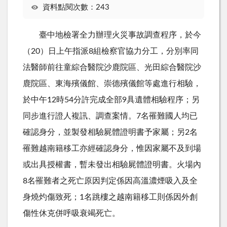
資料點閱次數：243
臺中地檢署全力辦理火災事故調查程序，於今
（
20
）日上午指派
8
組檢察官協力分工，分別率同
法醫師前往童綜合醫院沙鹿院區、光田綜合醫院沙
鹿院區、東海殯儀館、崇德殯儀館等處進行相驗，
於中午
12
時
54
分許完成全部
9
具遺體相驗程序；另
同步進行證人複訊、調查案情。
7
名罹難國人均已
確認身分，並製發相驗屍體證明書予家屬；另
2
名
罹難越南籍移工亦經確認身分，惟因家屬不及到場
或出具授權書，暫未發出相驗屍體證明書。火場內
8
名罹難者之死亡原因判定係因高溫濃煙吸入及全
身燒灼傷致死；
1
名跳樓之越南籍移工則係因外創
傷性休克併呼吸衰竭死亡。