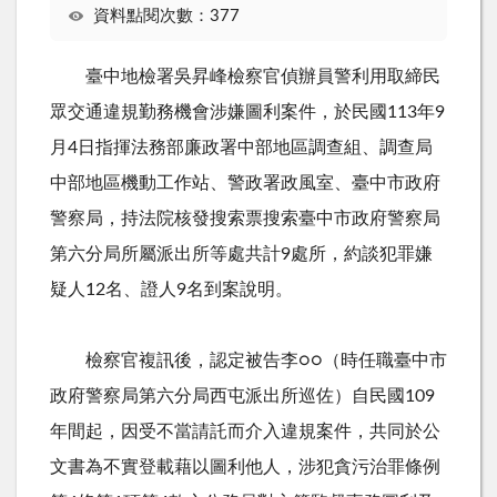
資料點閱次數：377
臺中地檢署吳昇峰檢察官偵辦員警利用取締民
眾交通違規勤務機會涉嫌圖利案件，於民國
113
年
9
月
4
日指揮法務部廉政署中部地區調查組、調查局
中部地區機動工作站、警政署政風室、臺中市政府
警察局，持法院核發搜索票搜索臺中市政府警察局
第六分局所屬派出所等處共計
9
處所，約談犯罪嫌
疑人
12
名、證人
9
名到案說明。
檢察官複訊後，認定被告李○○（時任職臺中市
政府警察局第六分局西屯派出所巡佐）自民國
109
年間起，因受不當請託而介入違規案件，共同於公
文書為不實登載藉以圖利他人，涉犯貪污治罪條例