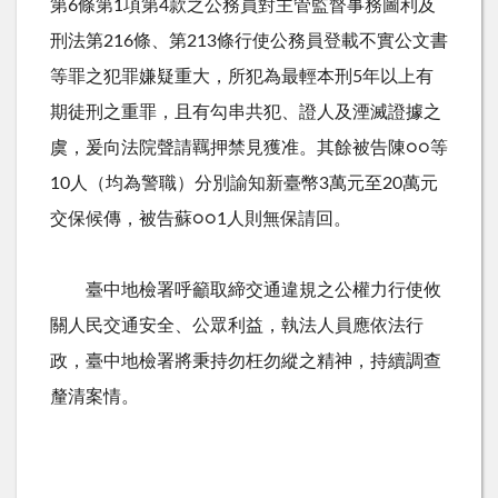
第
6
條第
1
項第
4
款之公務員對主管監督事務圖利及
刑法第
216
條、第
213
條行使公務員登載不實公文書
等罪之犯罪嫌疑重大，所犯為最輕本刑
5
年以上有
期徒刑之重罪，且有勾串共犯、證人及湮滅證據之
虞，爰向法院聲請羈押禁見獲准。其餘被告陳○○等
10
人（均為警職）分別諭知新臺幣
3
萬元至
20
萬元
交保候傳，被告蘇○○
1
人則無保請回。
臺中地檢署呼籲取締交通違規之公權力行使攸
關人民交通安全、公眾利益，執法人員應依法行
政，臺中地檢署將秉持勿枉勿縱之精神，持續調查
釐清案情。