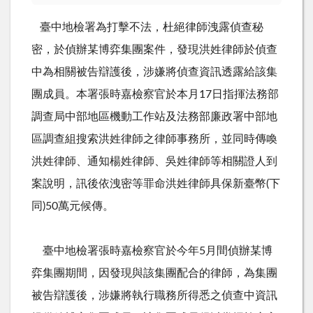
臺中地檢署為打擊不法，杜絕律師洩露偵查秘
密，於偵辦某博弈集團案件，發現洪姓律師於偵查
中為相關被告辯護後，涉嫌將偵查資訊透露給該集
團成員。本署張時嘉檢察官於本月
17
日指揮法務部
調查局中部地區機動工作站及法務部廉政署中部地
區調查組搜索洪姓律師之律師事務所，並同時傳喚
洪姓律師、通知楊姓律師、吳姓律師等相關證人到
案說明，訊後依洩密等罪命洪姓律師具保新臺幣
(
下
同
)50
萬元候傳。
臺中地檢署張時嘉檢察官於今年
5
月間偵辦某博
弈集團期間，因發現與該集團配合的律師，為集團
被告辯護後，涉嫌將執行職務所得悉之偵查中資訊