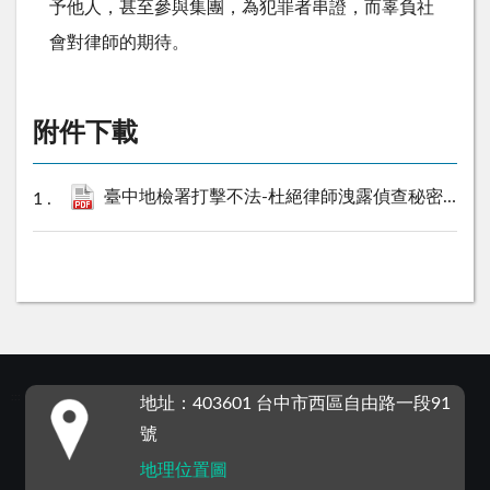
予他人，甚至參與集團，為犯罪者串證，而辜負社
會對律師的期待。
附件下載
臺中地檢署打擊不法-杜絕律師洩露偵查秘密.pdf
9
:::
地址：403601 台中市西區自由路一段91
號
地理位置圖