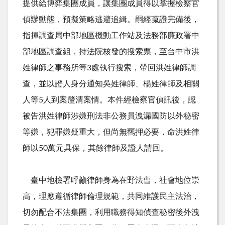
提供給博弈集團成員，讓集團成員得以掌握檢察官
偵辦動態，預擬策略逃避追緝。嗣經蒐證完備後，
指揮調查局中部地區機動工作站及法務部廉政署中
部地區調查組，持法院核發的搜索票，至台中市洪
姓律師之事務所等
3
處執行搜索，帶回洪姓律師調
查，並以證人身分通知吳姓律師、楊姓律師及相關
人等
5
人到案釐清案情。本件經檢察官偵訊後，認
被告洪姓律師涉嫌刑法非公務員洩漏國防以外秘密
等嫌，犯罪嫌疑重大，但尚無羈押必要，命洪姓律
師以
50
萬元具保，其餘律師及證人請回。
臺中地檢署呼籲律師身為在野法曹，社會地位崇
高，理應遵循律師倫理規範，共同維護民主法治，
切勿配合不法集團，利用職務得知偵查秘密後外洩