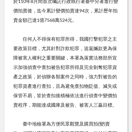
於
110
年
8
月間首次囑託行政執行署臺中分署進行變
價拍賣後，迄今累計變價拍賣達
94
次，累計歷年拍
賣金額已達
1
億
7568
萬
524
元。
任何人不得保有犯罪所得，我國打擊犯罪之主
要政策目標，尤其針對詐欺犯罪，追返贓款更為保
障被害人權利之重要關鍵，本署為落實法務部所宣
示加強偵查中查扣被告犯罪所得及完全剝奪犯罪資
產之政策，於偵辦各類案件之同時，強力對被告的
犯罪資產進行查扣，且為避免查扣物貶值、滅失或
保管不易，皆於查扣後積極依法進行偵查中變價拍
賣程序，期能達成國庫及被告、被害人三贏目標。
臺中地檢署為方便民眾觀覽及購買拍
(
變
)
賣