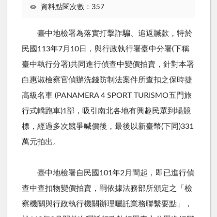
資料點閱次數：357
臺中地檢署為落實打擊詐騙、追返贓款，特於
民國
113
年
7
月
10
日，與行政執行署臺中分署
(
下稱
臺中執行分署
)
共同進行偵查中變價拍賣，針對本署
白惠淑檢察官偵辦洗錢防制法案件所查扣之保時捷
高級名車
(PANAMERA 4 SPORT TURISMO
五門旅
行式轎跑車
)1
部，吸引南北各地有興趣民眾到場競
標，經過多次競爭喊價後，最後以新臺幣
(
下同
)331
萬元拍出。
臺中地檢署自民國
101
年
2
月間起，即已進行偵
查中查扣物變價拍賣，嗣依據法務部所頒定之「檢
察機關與行政執行機關辦理囑託業務聯繫要點」，