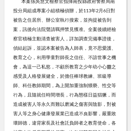
本案係吳慧文檢察官指揮南投縣政府警察局南
投分局組成專案小組積極偵辦，於113年2月6日對
被告之住居所、辦公室執行搜索，並拘提被告到
案，訊後向法院聲請羈押禁見獲准。全案後續經檢
察官積極主動清查被害人，詳加調查完備事證後，
偵結起訴，並認本案被告為人師表，竟不思愛護、
教育之心，利用學童對師長之信任、不諳世事之機
會，為逞一己私慾，不顧所教育之少年幼小心靈之
感受及人格發展健全，於擔任棒球教練、班級導
師、科任教師期間，為上開加重強制猥褻、性交等
行為，且隨就任時間增長，行為態樣日益猖獗，而
造成被害人等永久而難以磨滅之傷害與陰影，對被
害人等之身心健康發展業已造成不良影響，嚴重敗
壞師德，違背家長及社會託負師者之教育使命，各