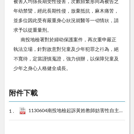
被害人均係長期受性侵害，次數頻繁形同為被告之
年幼禁臠，經此長期性侵，放棄抵抗，麻木痛苦，
並多位因此受有嚴重身心狀況就醫等一切情狀，請
求予以從重量刑。
南投地檢署對於婦幼保護案件，再次重申嚴正
執法立場，針對故意對兒童及少年犯罪之行為，絕
不寬待，定當謹慎蒐證，強力偵辦，以保障兒童及
少年之身心人格健全成長。
附件下載
1130604南投地檢起訴黃姓教師妨害性自主案件新聞稿.pdf