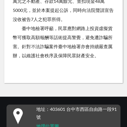
萬元之不動產、存款14萬餘元、查扣現金48萬
5000元，並於本案提起公訴，同時向法院聲請宣告
沒收被告7人之犯罪所得。
臺中地檢署呼籲，民眾應對網路上投資虛擬貨
幣可獲取高額報酬等話術提高警覺，避免遭詐騙所
害。針對不法詐騙案件臺中地檢署亦會持續嚴查厲
辦，以維護社會秩序及保障民眾財產安全。
:::
地址：403601 台中市西區自由路一段91
號
地理位置圖