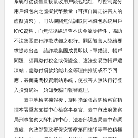
系統可從後臺直接竄改用戶錢包地址、可控制處分
用戶錢包內之虛擬貨幣數量（可擅自轉走被害人的
虛擬貨幣）、司法機關無法調取阿福錢包系統用戶
KYC資料，而無法循線追查不法金流等特性，協助
不法集團進行詐欺洗錢之犯行。嗣因被害人陸續要
求提款出金，該詐欺集團成員即以下單錯誤、帳戶
問題、須再繳付稅金或保證金、違法交易致帳戶遭
凍結，需繳付罰款始能出金等理由推託或不予回
應，甚而關閉投資網站系統，使被害人無法再行登
入投資網站，始知受騙而報警處理。
臺中地檢署據報後，旋即指派張富鈞檢察官指
揮本署重案支援中心檢察事務官、臺中市政府警察
局刑事警察大隊打詐中心、法務部調查局臺中市調
查處、內政部警政署保安警察第四總隊等單位積極