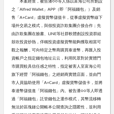
本案經查，被告潘○○等人係以富海公司所創設
之「Alfred Wallet」APP（即「阿福錢包」）及銷
售「A+Card」虛擬貨幣儲值卡，從事虛擬貨幣線下
場外交易之模式，與假投資詐欺集團介接合作；先
由詐欺集團在臉書、LINE等社群軟體創設投資群組
鼓吹投資炒熱，佯稱投資虛擬貨幣能夠獲取相當可
觀之報酬，可向特定之幣商購買泰達幣，再匯入投
資帳戶之指定錢包地址云云，利用民眾對於實體門
市購買較具信任感之特性，指定被害人至富海公司
旗下經營「阿福錢包」之經銷商實體店面，並由門
市人員協助使用「A+Card」虛擬貨幣儲值卡，並將
泰達幣儲值進「阿福錢包」內。被告潘○○等人即透
過「阿福錢包」託管錢包之運作模式，其幣流移轉
無法於區塊鏈公開帳本公開查詢之隱匿性，並利用