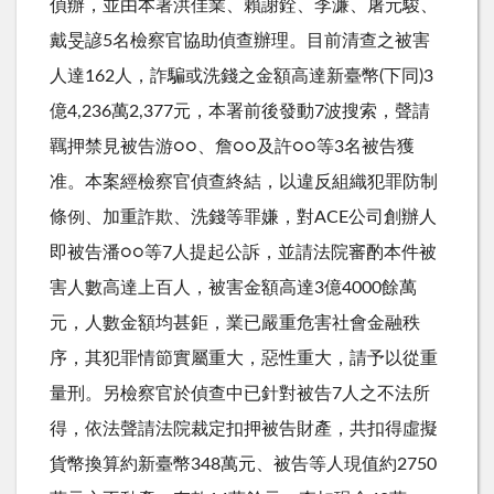
偵辦，並由本署洪佳業、賴謝銓、李濂、屠元駿、
戴旻諺5名檢察官協助偵查辦理。目前清查之被害
人達162人，詐騙或洗錢之金額高達新臺幣(下同)3
億4,236萬2,377元，本署前後發動7波搜索，聲請
羈押禁見被告游○○、詹○○及許○○等3名被告獲
准。本案經檢察官偵查終結，以違反組織犯罪防制
條例、加重詐欺、洗錢等罪嫌，對ACE公司創辦人
即被告潘○○等7人提起公訴，並請法院審酌本件被
害人數高達上百人，被害金額高達3億4000餘萬
元，人數金額均甚鉅，業已嚴重危害社會金融秩
序，其犯罪情節實屬重大，惡性重大，請予以從重
量刑。另檢察官於偵查中已針對被告7人之不法所
得，依法聲請法院裁定扣押被告財產，共扣得虛擬
貨幣換算約新臺幣348萬元、被告等人現值約2750