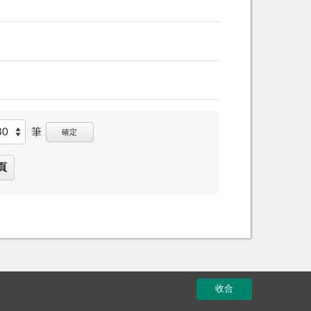
筆
確定
頁
收合