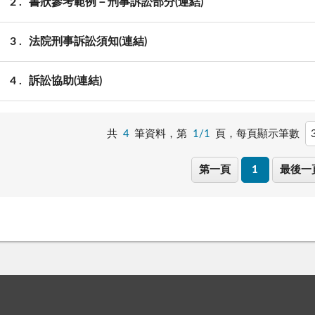
2
書狀參考範例－刑事訴訟部分(連結)
3
法院刑事訴訟須知(連結)
4
訴訟協助(連結)
共
4
筆資料，第
1/1
頁，
每頁顯示筆數
第一頁
1
最後一