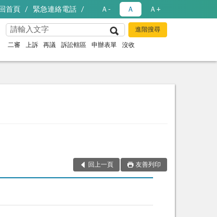
回首頁
緊急連絡電話
Ａ-
Ａ
Ａ+
二審
上訴
再議
訴訟轄區
申辦表單
沒收
回上一頁
友善列印