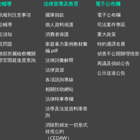
訟輔導
法律宣導及教育
電子公布欄
訊報到注意事項
國庫捐款
電子公布欄
訟輔導
個人資料保護
司法案件專區
訟須知
消費者保護
重大政策
見問題
家庭暴力案例教材彙
特約通譯名冊
編.pdf
務部所屬檢察機關
偵查不公開辦理情形
察官開庭進度查詢
法律詞彙解釋
再議及偵結公告
法律資源
公示送達公告
各項諮詢專線
相關扶助網站
法律時事專欄
法學及法規資料庫查
詢
消除對婦女一切形式
歧視公約
（CEDAW）