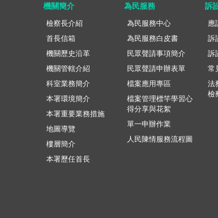
機關簡介
為民服務
訴
檢察長介紹
為民服務中心
應
首長信箱
為民服務白皮書
訴
機關歷史沿革
民眾聲請事項簡介
訴
機關管轄介紹
民眾聲請申辦表單
常
科室業務簡介
檔案應用專區
法
檢
本署環境簡介
檔案管理標竿學習心
得分享與花絮
本署重要業務措施
單一申辦作業
地圖導覽
人民陳情服務流程圖
樓層簡介
本署歷任首長