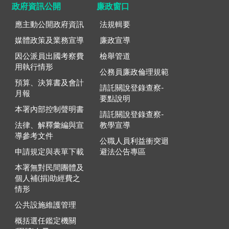
政府資訊公開
廉政窗口
應主動公開政府資訊
法規輯要
媒體政策及業務宣導
廉政宣導
因公派員出國考察費
檢舉管道
用執行情形
公務員廉政倫理規範
預算、決算書及會計
請託關說登錄查察-
月報
要點說明
本署內部控制聲明書
請託關說登錄查察-
法律、解釋彙編與宣
教學宣導
導參考文件
公職人員利益衝突迴
申請規定與表單下載
避法公告專區
本署無對民間團體及
個人補(捐)助經費之
情形
公共設施維護管理
概括選任鑑定機關