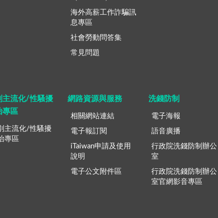
海外高薪工作詐騙訊
息專區
社會勞動問答集
常見問題
別主流化/性騷擾
網路資源與服務
洗錢防制
治專區
相關網站連結
電子海報
別主流化/性騷擾
電子報訂閱
語音廣播
治專區
iTaiwan申請及使用
行政院洗錢防制辦公
說明
室
電子公文附件區
行政院洗錢防制辦公
室官網影音專區