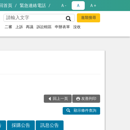
回首頁
緊急連絡電話
Ａ-
Ａ
Ａ+
二審
上訴
再議
訴訟轄區
申辦表單
沒收
回上一頁
友善列印
顯示條件查詢
告
採購公告
訊息公告