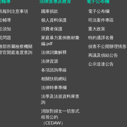
訟輔導
法律宣導及教育
電子公布欄
訊報到注意事項
國庫捐款
電子公布欄
訟輔導
個人資料保護
司法案件專區
訟須知
消費者保護
重大政策
見問題
家庭暴力案例教材彙
特約通譯名冊
編.pdf
務部所屬檢察機關
偵查不公開辦理情形
察官開庭進度查詢
法律詞彙解釋
再議及偵結公告
法律資源
公示送達公告
各項諮詢專線
相關扶助網站
法律時事專欄
法學及法規資料庫查
詢
消除對婦女一切形式
歧視公約
（CEDAW）